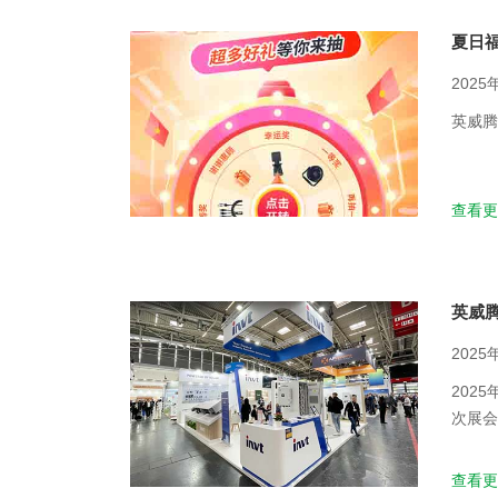
夏日
2025
英威腾
查看更
英威腾
2025
202
次展会
储逆变
造专业
查看更