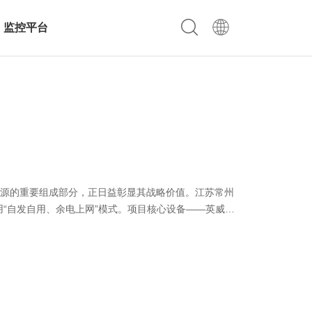
监控平台
源的重要组成部分，正日益彰显其战略价值。江苏常州
“自发自用、余电上网”模式。项目核心设备——英威腾
益，同时为节能减排作出实质性贡献。