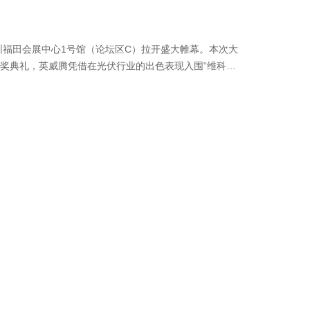
深圳福田会展中心1号馆（论坛区C）拉开盛大帷幕。本次大
奖典礼，英威腾凭借在光伏行业的出色表现入围“维科杯
。