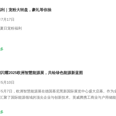
福利｜宠粉大转盘，豪礼等你抽
年7月17日
夏日宠粉福利
多
闪耀2025欧洲智慧能源展，共绘绿色能源新蓝图
年5月10日
5年5月7日，欧洲智慧能源展在德国慕尼黑新国际展览中心盛大启幕。作
汇聚了国际能源领域的顶尖企业与创新技术。英威腾携工商业与户用储能
器赛道入局，深耕欧洲当地市场的技术积累，也充分彰显了其在“工业自动
价值，为能源转型注入持续动能。
多