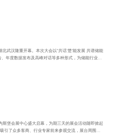
湖北武汉隆重开幕。本次大会以“共话‘楚’能发展 共谱储能
告、年度数据发布及高峰对话等多种形式，为储能行业的
 2025）在约翰内斯堡会展中心盛大启幕，为期三天的展会活动随即掀起
吸引了众多客商、行业专家前来参观交流，展台周围人