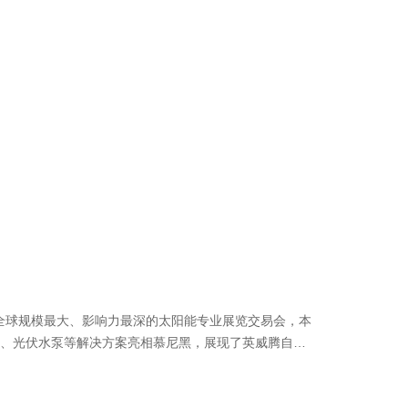
为全球规模最大、影响力最深的太阳能专业展览交易会，本
、光伏水泵等解决方案亮相慕尼黑，展现了英威腾自光
化+能源电力”赛道上的全面发力与全球化布局，持续塑