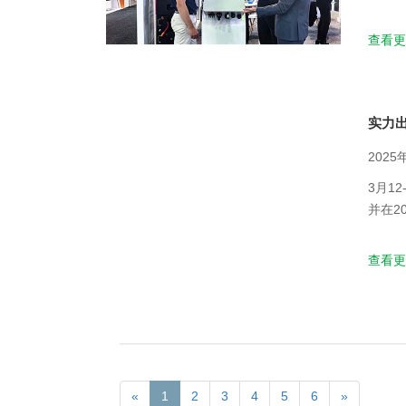
头攒动
查看更
实力
2025
3月1
并在2
积淀，
查看更
«
1
2
3
4
5
6
»