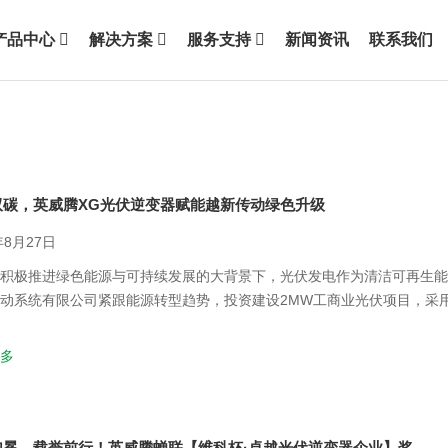
产品中心
解决方案
服务支持
新闻资讯
联系我们
双碳，英威腾XG光伏逆变器赋能越新传动绿色升级
年8月27日
积极推进绿色能源与可持续发展的大背景下，光伏发电作为清洁可再生能
动系统有限公司紧跟能源转型趋势，投资建设2MW工商业光伏项目，采用
rs XG系列XG110KTR-PRO光伏逆变器，以卓越性能显著提升发电效
多
加冕，载誉前行！英威腾蝉联【维科杯·卓越光伏逆变器企业】奖