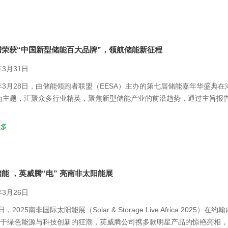
腾荣获“中国新型储能百大品牌”，领航储能新征程
年3月31日
5年3月28日，由储能领跑者联盟（EESA）主办的第七届储能嘉年华盛典在
为主题，汇聚众多行业精英，聚焦新型储能产业的前沿趋势，通过主旨报
发展注入全新活力，开拓崭新思路。
多
能 ，英威腾“电” 亮南非太阳能展
年3月26日
日，2025南非国际太阳能展（Solar & Storage Live Africa
于绿色能源与科技创新的狂潮，英威腾公司携多款明星产品的惊艳亮相，